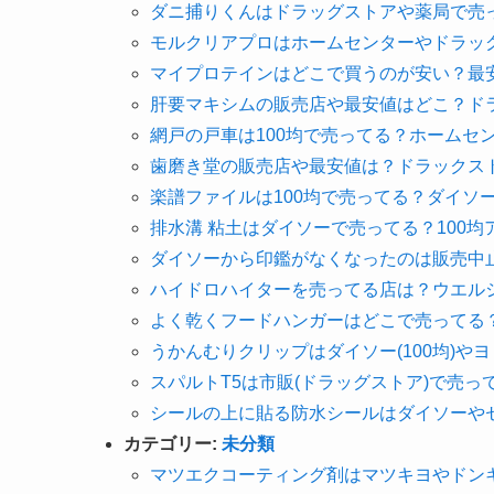
ダニ捕りくんはドラッグストアや薬局で売
モルクリアプロはホームセンターやドラッ
マイプロテインはどこで買うのが安い？最
肝要マキシムの販売店や最安値はどこ？ド
網戸の戸車は100均で売ってる？ホームセ
歯磨き堂の販売店や最安値は？ドラックス
楽譜ファイルは100均で売ってる？ダイソ
排水溝 粘土はダイソーで売ってる？100
ダイソーから印鑑がなくなったのは販売中
ハイドロハイターを売ってる店は？ウエル
よく乾くフードハンガーはどこで売ってる
うかんむりクリップはダイソー(100均)や
スパルトT5は市販(ドラッグストア)で売
シールの上に貼る防水シールはダイソーやセ
カテゴリー:
未分類
マツエクコーティング剤はマツキヨやドン