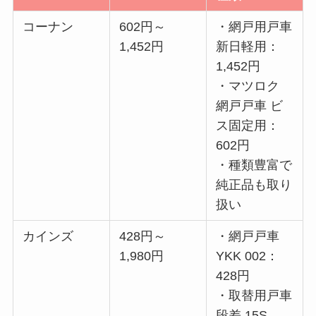
コーナン
602円～
・網戸用戸車
1,452円
新日軽用：
1,452円
・マツロク
網戸戸車 ビ
ス固定用：
602円
・種類豊富で
純正品も取り
扱い
カインズ
428円～
・網戸戸車
1,980円
YKK 002：
428円
・取替用戸車
段差 15S