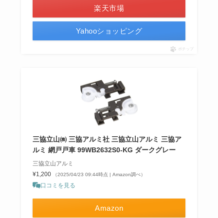
楽天市場
Yahooショッピング
ポチップ
三協立山㈱ 三協アルミ社 三協立山アルミ 三協ア
ルミ 網戸戸車 99WB2632S0-KG ダークグレー
三協立山アルミ
¥1,200
（2025/04/23 09:44時点 | Amazon調べ）
口コミを見る
Amazon