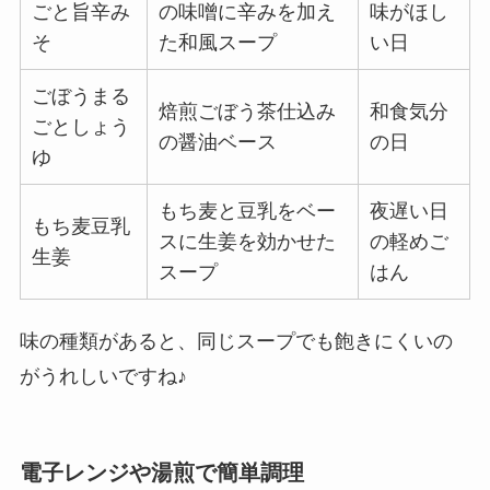
ごと旨辛み
の味噌に辛みを加え
味がほし
そ
た和風スープ
い日
ごぼうまる
焙煎ごぼう茶仕込み
和食気分
ごとしょう
の醤油ベース
の日
ゆ
もち麦と豆乳をベー
夜遅い日
もち麦豆乳
スに生姜を効かせた
の軽めご
生姜
スープ
はん
味の種類があると、同じスープでも飽きにくいの
がうれしいですね♪
電子レンジや湯煎で簡単調理