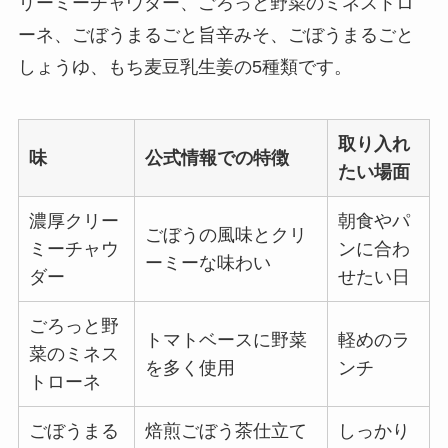
リーミーチャウダー、ごろっと野菜のミネストロ
ーネ、ごぼうまるごと旨辛みそ、ごぼうまるごと
しょうゆ、もち麦豆乳生姜の5種類です。
取り入れ
味
公式情報での特徴
たい場面
濃厚クリー
朝食やパ
ごぼうの風味とクリ
ミーチャウ
ンに合わ
ーミーな味わい
ダー
せたい日
ごろっと野
トマトベースに野菜
軽めのラ
菜のミネス
を多く使用
ンチ
トローネ
ごぼうまる
焙煎ごぼう茶仕立て
しっかり