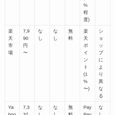
%
程
度)
楽
7,9
な
な
無
楽
シ
天
90
し
し
料
天
ョ
市
円
ポ
ッ
場
〜
イ
プ
ン
に
ト
よ
(1
り
%
異
〜)
な
る
Ya
7,3
な
な
無
Pay
な
hoo
37
し
し
料
Pay
し