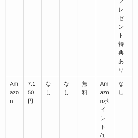
プ
レ
ゼ
ン
ト
特
典
あ
り
Am
7,1
な
な
無
Am
な
azo
50
し
し
料
azo
し
n
円
nポ
イ
ン
ト
(1