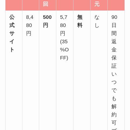
回
元
公
8,4
500
5,7
無
な
90
式
80
円
80
料
し
日
サ
円
円
間
イ
(35
返
ト
%O
金
FF)
保
証
い
つ
で
も
解
約
可