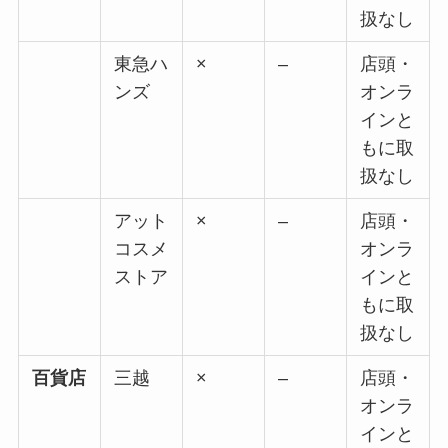
扱なし
東急ハ
×
–
店頭・
ンズ
オンラ
インと
もに取
扱なし
アット
×
–
店頭・
コスメ
オンラ
ストア
インと
もに取
扱なし
百貨店
三越
×
–
店頭・
オンラ
インと