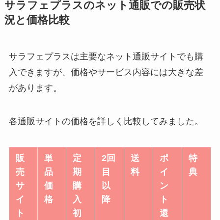
サラフェプラスのネット通販での販売状
況と価格比較
サラフェプラスは主要なネット通販サイトでも購
入できますが、価格やサービス内容には大きな差
があります。
各通販サイトの価格を詳しく比較してみました。
販
単
定
2回
送
ポ
特
売
品
期
目
料
イ
典
サ
価
購
以
ン
イ
格
入
降
ト
ト
初
還