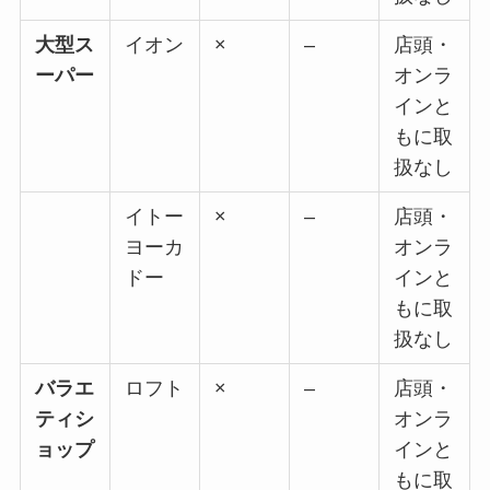
大型ス
イオン
×
–
店頭・
ーパー
オンラ
インと
もに取
扱なし
イトー
×
–
店頭・
ヨーカ
オンラ
ドー
インと
もに取
扱なし
バラエ
ロフト
×
–
店頭・
ティシ
オンラ
ョップ
インと
もに取