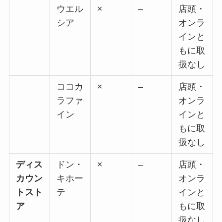
ウエル
×
–
店頭・
シア
オンラ
インと
もに取
扱なし
ココカ
×
–
店頭・
ラファ
オンラ
イン
インと
もに取
扱なし
ディス
ドン・
×
–
店頭・
カウン
キホー
オンラ
トスト
テ
インと
ア
もに取
扱なし