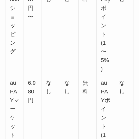
シ
円
ポ
ョ
〜
イ
ッ
ン
ピ
ト
ン
(1
グ
〜
5%
)
au
6,9
な
な
無
au
な
PA
80
し
し
料
PA
し
Yマ
円
Yポ
ー
イ
ケ
ン
ッ
ト
ト
(1