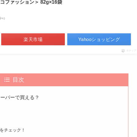
ファッション＞ 82g×16袋
n調べ）
楽天市場
Yahooショッピング
ポチップ
目次
スーパーで買える？
をチェック！