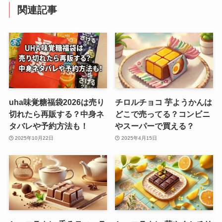
関連記事
uha味覚糖福袋2026は売り
チロルチョコ 芋ようかんは
切れたら再販する？中身ネ
どこで売ってる？コンビニ
タバレや予約方法も！
やスーパーで買える？
2025年10月22日
2025年4月15日